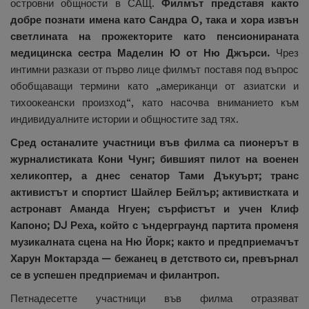
островни общности в САЩ.
Филмът представя както
добре познати имена като Сандра О, така и хора извън
светлината на прожекторите като пенсионираната
медицинска сестра Маделин Ю от Ню Джърси.
Чрез
интимни разкази от първо лице филмът поставя под въпрос
обобщаващи термини като „американци от азиатски и
тихоокеански произход“, като насочва вниманието към
индивидуалните истории и общностите зад тях.
Сред останалите участници във филма са пионерът в
журналистиката Кони Чунг; бившият пилот на военен
хеликоптер, а днес сенатор Тами Дъкуърт; транс
активистът и спортист Шайлер Бейлър; активистката и
астронавт Аманда Нгуен; сърфистът и учен Клиф
Капоно; DJ Реха, който с ъндерграунд партита променя
музикалната сцена на Ню Йорк; както и предприемачът
Харун Моктарзда — бежанец в детството си, превърнал
се в успешен предприемач и филантроп.
Петнадесетте участници във филма отразяват