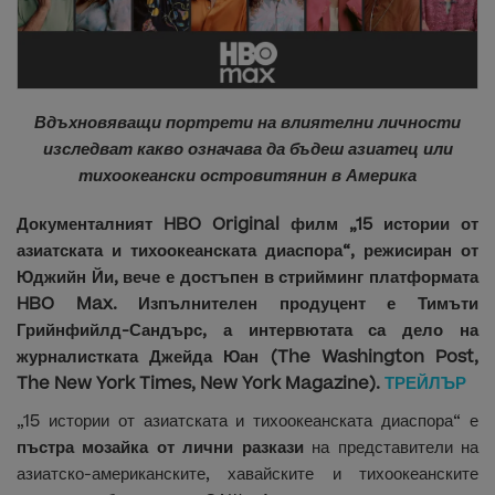
Вдъхновяващи портрети на влиятелни личности
изследват какво означава да бъдеш азиатец или
тихоокеански островитянин в Америка
Документалният HBO Original филм „15 истории от
азиатската и тихоокеанската диаспора“, режисиран от
Юджийн Йи, вече е достъпен в стрийминг платформата
HBO Max. Изпълнителен продуцент е Тимъти
Грийнфийлд-Сандърс, а интервютата са дело на
журналистката Джейда Юан (The Washington Post,
The New York Times, New York Magazine).
ТРЕЙЛЪР
„15 истории от азиатската и тихоокеанската диаспора“ е
пъстра мозайка от лични разкази
на представители на
азиатско-американските, хавайските и тихоокеанските