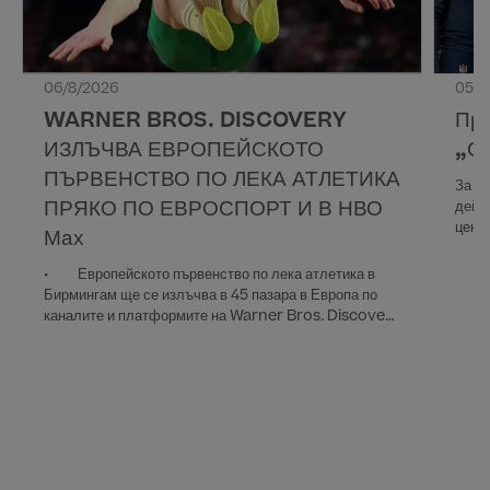
06/8/2026
05/8
WARNER BROS. DISCOVERY
Про
ИЗЛЪЧВА ЕВРОПЕЙСКОТО
„С
ПЪРВЕНСТВО ПО ЛЕКА АТЛЕТИКА
За пъ
ПРЯКО ПО ЕВРОСПОРТ И В НВО
дейс
цент
Мах
• Европейското първенство по лека атлетика в
Бирмингам ще се излъчва в 45 пазара в Европа по
каналите и платформите на Warner Bros. Discovery
• Всяко събитие ще се стриймва на живо в HBO
Max, с телевизионно покритие по Eurosport •
Преките предавания започват на 10 и продължават до
16 август