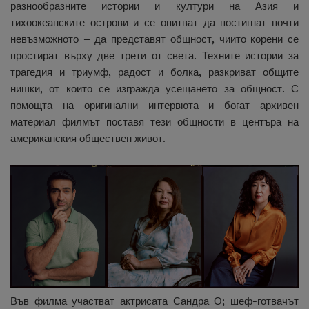
разнообразните истории и култури на Азия и
тихоокеанските острови и се опитват да постигнат почти
невъзможното – да представят общност, чиито корени се
простират върху две трети от света. Техните истории за
трагедия и триумф, радост и болка, разкриват общите
нишки, от които се изгражда усещането за общност. С
помощта на оригинални интервюта и богат архивен
материал филмът поставя тези общности в центъра на
американския обществен живот.
Във филма участват актрисата Сандра О; шеф-готвачът