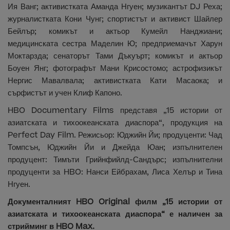
Ия Ванг; активистката Аманда Нгуен; музикантът DJ Реха;
журналистката Кони Чунг; спортистът и активист Шайлер
Бейлър; комикът и актьор Кумейл Нанджиани;
медицинската сестра Маделин Ю; предприемачът Харун
Моктарзда; сенаторът Тами Дъкуърт; комикът и актьор
Боуен Янг; фотографът Мани Крисостомо; астрофизикът
Нергис Мавалвала; активистката Кати Масаока; и
сърфистът и учен Клиф Капоно.
HBO Documentary Films представя „15 истории от
азиатската и тихоокеанската диаспора“, продукция на
Perfect Day Film. Режисьор: Юджийн Йи; продуценти: Чад
Томпсън, Юджийн Йи и Джейда Юан; изпълнителен
продуцент: Тимъти Грийнфийлд-Сандърс; изпълнителни
продуценти за HBO: Нанси Ейбрахам, Лиса Хелър и Тина
Нгуен.
Документалният HBO Original филм „15 истории от
азиатската и тихоокеанската диаспора“ е наличен за
стрийминг в HBO Max.