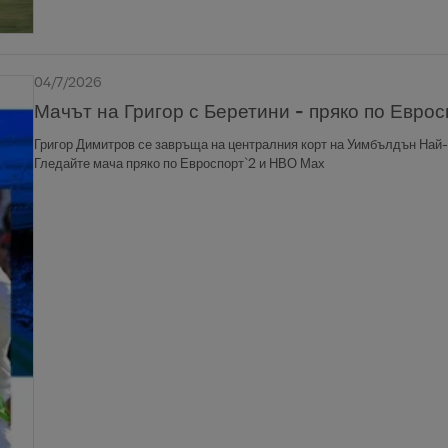
04/7/2026
Мачът на Григор с Беретини - пряко по Евро
Григор Димитров се завръща на централния корт на Уимбълдън Най-добрият ни тенисист играе с италианеца Матео Беретини
Гледайте мача пряко по Евроспорт`2 и НВО Мах