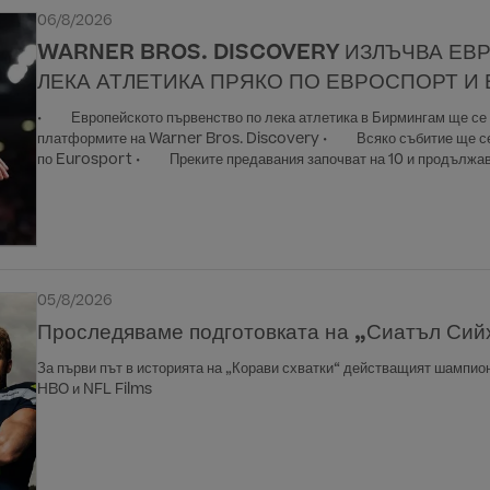
06/8/2026
WARNER BROS. DISCOVERY ИЗЛЪЧВА ЕВ
ЛЕКА АТЛЕТИКА ПРЯКО ПО ЕВРОСПОРТ И 
• Европейското първенство по лека атлетика в Бирмингам ще се и
платформите на Warner Bros. Discovery • Всяко събитие ще се 
по Eurosport • Преките предавания започват на 10 и продължава
05/8/2026
Проследяваме подготовката на „Сиатъл Си
За първи път в историята на „Корави схватки“ действащият шампио
HBO и NFL Films