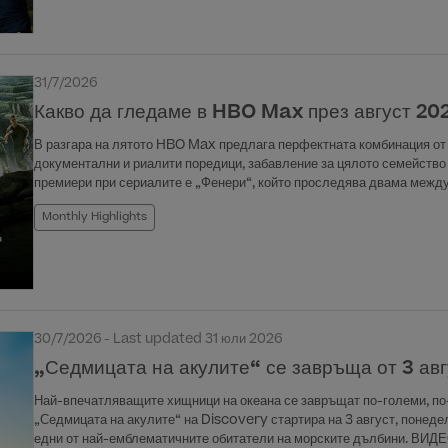
31/7/2026
Какво да гледаме в HBO Max през август 202
В разгара на лятото HBO Max предлага перфектната комбинация о
документални и риалити поредици, забавление за цялото семейство
премиери при сериалите е „Фенери“, който проследява двама между
мистерия, започнала с убийство в американския Среден запад. Сред 
Monthly Highlights
„Клара“, която продължава историята на една несломима оптимистк
житейски препятствия. В края на месеца дебютира и тайванската др
утвърден музикален продуцент, обединени от стремежа си да покор
постапокалиптичния свят на „28 години по-късно: Храм от кости“, к
самата зараза. Любителите на екшъна могат да очакват „Бронирани
„Моята вина: Лондон“. Сред акцентите е и криминалната драма „Про
свободата, въвлечен в опасни конфликти зад решетките. Август но
30/7/2026 - Last updated 31 юли 2026
„Злите мъртви: Пробуждане“, филмите „Не дишай“ и „Раждане/Прера
„Седмицата на акулите“ се завръща от 3 ав
„Гравитация“, „Децата на хората“ и трилогията „Лабиринтът“. Люби
богата селекция от премиери, които отвеждат зрителите от света на
Най-впечатляващите хищници на океана се завръщат по-големи, по-
"Сиатъл Сийхоукс", който дава ексклузивен поглед зад кулисите на 
„Седмицата на акулите“ на Discovery стартира на 3 август, понед
мрачните престъпления на нашето време в „Божиите чудовища“, посв
едни от най-емблематичните обитатели на морските дълбини. ВИД