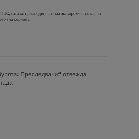
HBO, като се присъединява към актьорския състав на
зон на сериала.
бурята: Преследвачи“ отвежда
рнада