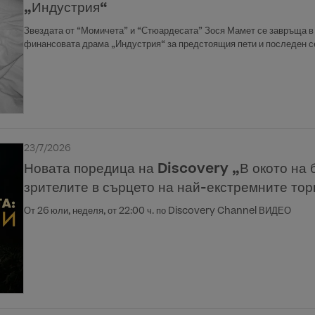
„Индустрия“
Звездата от “Момичета” и “Стюардесата” Зося Мамет се завръща в 
финансовата драма „Индустрия“ за предстоящия пети и последен се
23/7/2026
Новата поредица на Discovery „В окото на 
зрителите в сърцето на най-екстремните то
От 26 юли, неделя, от 22:00 ч. по Discovery Channel ВИДЕО