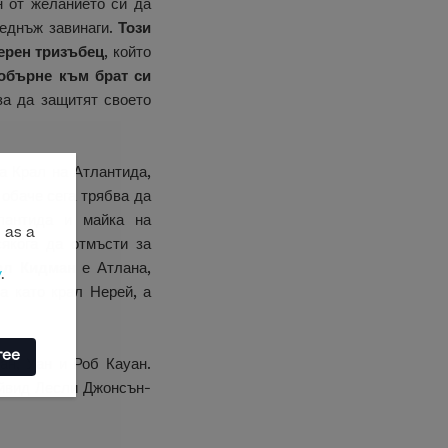
н от желанието си да
веднъж завинаги.
Този
ерен тризъбец
, който
 обърне към брат си
за да защитят своето
а Крал на Атлантида,
 обаче сега трябва да
антида и майка на
 as a
якога да отмъсти за
ол Кидман
е Атлана,
y
.
 като крал Нерей, а
ree
ан, Уан и Роб Кауан.
ейвид Лесли Джонсън-