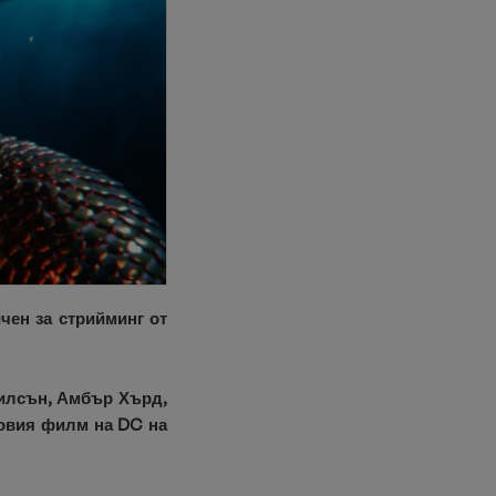
чен за стрийминг от
Уилсън, Амбър Хърд,
совия филм на DC на