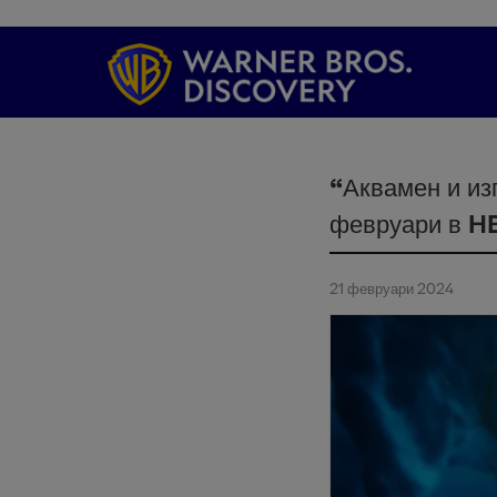
“Аквамен и из
февруари в H
21 февруари 2024