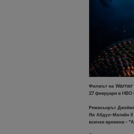
Филмът на Warner B
27 февруари в HBO
Режисьорът Джеймс 
Яя Абдул-Матийн II
всички времена - “А