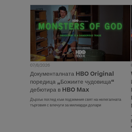
07/8/2026
Документалната HBO Original
поредица „Божиите чудовища“
дебютира в HBO Max
Дързък поглед към подземния свят на нелегалната
търговия с влечуги за милиарди долари