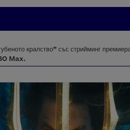
губеното кралство” със стрийминг премиера
BO Max.