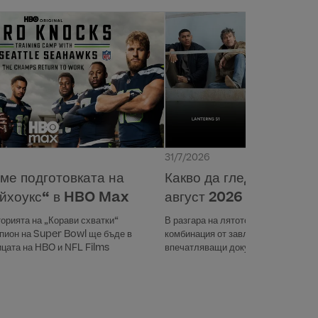
31/7/2026
ме подготовката на
Какво да гледаме в HB
йхоукс“ в HBO Max
август 2026 г.
торията на „Корави схватки“
В разгара на лятото HBO Max пред
пион на Super Bowl ще бъде в
комбинация от завладяващи сериал
ицата на HBO и NFL Films
впечатляващи документални и риал
забавление за цялото семейство и
събития. Сред най-очакваните пре
е „Фенери“, който проследява двам
междугалактически пазители на ре
мрачна мистерия, започнала с убий