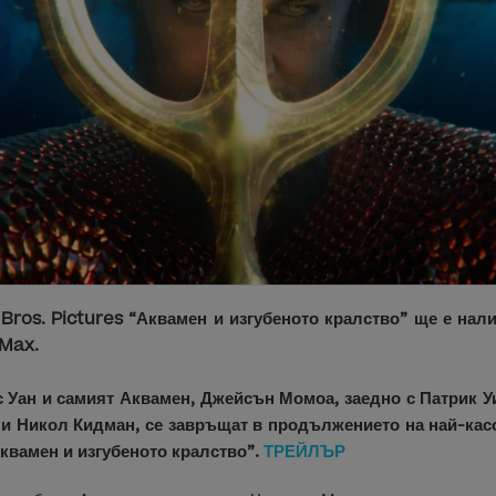
ros. Pictures “Аквамен и изгубеното кралство” ще е нали
 Max.
Уан и самият Аквамен, Джейсън Момоа, заедно с Патрик 
 и Никол Кидман, се завръщат в продължението на най-ка
квамен и изгубеното кралство”.
ТРЕЙЛЪР