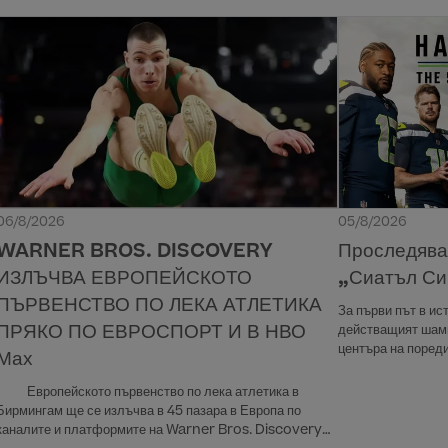
06/8/2026
05/8/2026
WARNER BROS. DISCOVERY
Проследява
ИЗЛЪЧВА ЕВРОПЕЙСКОТО
„Сиатъл Си
ПЪРВЕНСТВО ПО ЛЕКА АТЛЕТИКА
За първи път в ис
ПРЯКО ПО ЕВРОСПОРТ И В НВО
действащият шам
центъра на поред
Мах
• Европейското първенство по лека атлетика в
Бирмингам ще се излъчва в 45 пазара в Европа по
каналите и платформите на Warner Bros. Discovery