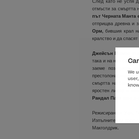
След като не успя д
отмъсти за смъртта 
път Черната Манта 
отприщва древна и 
Орм
, бившия крал н
кралство и да спасят
Джейсън Момоа
отн
Can
така и на нов баща.
заеме позицията н
We us
престолонаследника
user,
смъртта на баща си
know
яростен лидер и ма
Рандал Парк
като д-
Режисиран от Уан, “
Изпълнителни продуц
Макголдрик.