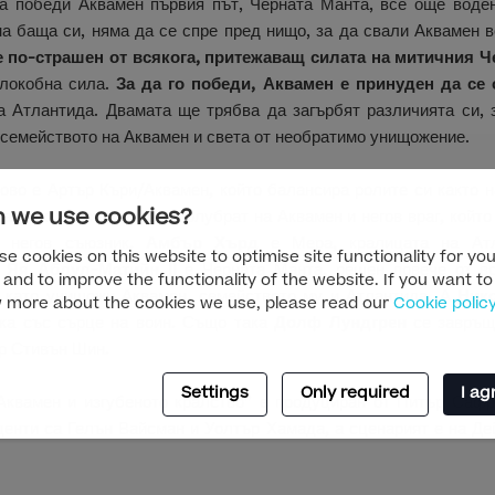
а победи Аквамен първия път, Черната Манта, все още воде
на баща си, няма да се спре пред нищо, за да свали Аквамен 
е по-страшен от всякога, притежаващ силата на митичния Ч
злокобна сила.
За да го победи, Аквамен е принуден да се
а Атлантида. Двамата ще трябва да загърбят различията си, 
 семейството на Аквамен и света от необратимо унищожение.
ово е Артър Къри/Аквамен, който балансира ролите си както н
 we use cookies?
Патрик Уилсън
е Орм, полубрат на Аквамен и негов враг, който
а негов съюзник.
Амбър Хърд
е Мера, кралицата на Атл
e cookies on this website to optimise site functionality for you
.
Яя Абдул-Матийн II
е Черната Манта, решен повече от вс
 and to improve the functionality of the website. If you want to
, като унищожи Аквамен, семейството му и Атлантида. А
Ник
 more about the cookies we use, please read our
Cookie polic
йка със сърце на воин. Също така
Долф Лундгрен
се завръща
р Стивън Шин.
Settings
Only required
I ag
Аквамен и изгубеното кралство” е продуциран от Питър Сафр
енти са Гелън Вайсман и Уолтър Хамада, а сценарият е на Д