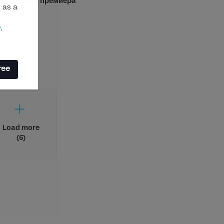
визионната премиера
 as a
y
.
ree
Load more
(6)