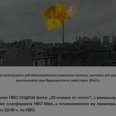
 историята зад единствените известни снимки, заснети от цив
въстанието във Варшавското гето през 1943 г.
лен HBO Original филм „33 снимки от гетото“, с режисьор
инг платформата HBO Max, а телевизионната му премиера 
от 22:45 ч. по HBO.