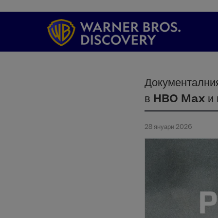
Документалния
в HBO Max и
28 януари 2026