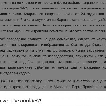
торията на
единствените познати фотографии
, направени във
 през април 1943 г. и последвалото му жестоко потушаване, к
ционни сили
. Кадрите са направени тайно от
23-годишния
вачевски
, който като служител на Варшавската пожарна служба
тговор срещу въстанието. Тези снимки представляват
изключит
н от най-мрачните и трагични моменти на Втората световна войн
то“
проследява съдбата на
две семейства
, едното от които
сетилетия
съхраняват изображенията, без те да бъдат 
лед заснемането им синът на фотографа открива забравените
ане. С помощта на екип от изследователи, архивисти и спец
то с почти съдебна прецизност възстановяват локации и ис
ра драматичните събития от онези дни и разкрива ис
ки отделен кадър.
 на HBO Documentary Films. Режисьор и съавтор на сцена
ерни, а креативен продуцент е Мирослав Борк. Проектът е
Bros. Discovery, Полския филмов институт и Института з
 Филмовия фонд на Гданск. От страна на HBO продуцент е Магда
 we use cookies?