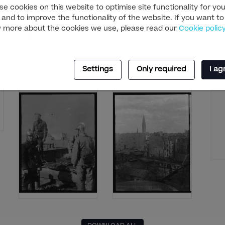
то“ е достъпен за стрийминг в платформата HBO Max, а теле
e cookies on this website to optimise site functionality for you
октомври, четвъртък, от 22:45 ч. по HBO.
 and to improve the functionality of the website. If you want to
 more about the cookies we use, please read our
Cookie polic
 & Series
документални
Settings
Only required
I ag