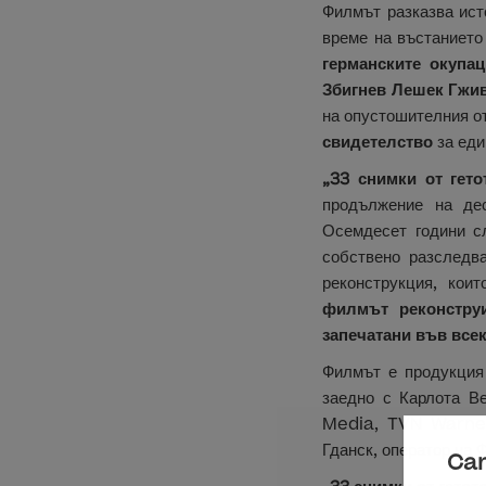
Филмът разказва ис
време на въстанието
германските окупа
Збигнев Лешек Гжи
на опустошителния о
свидетелство
за еди
„33 снимки от гето
продължение на де
Осемдесет години с
собствено разследв
реконструкция, кои
филмът реконструи
запечатани във все
Филмът е продукция
заедно с Карлота В
Media, TVN Warner 
Гданск, оператор на
Can