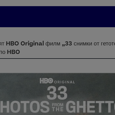
т HBO Original филм „33 снимки от гетот
 по HBO