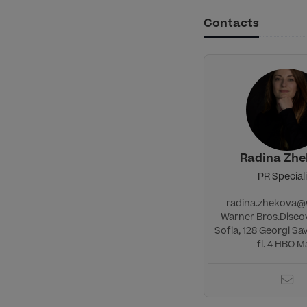
Contacts
Radina Zh
PR Special
radina.zhekova
Warner Bros.Discov
Sofia, 128 Georgi Sa
fl. 4 HBO Ma