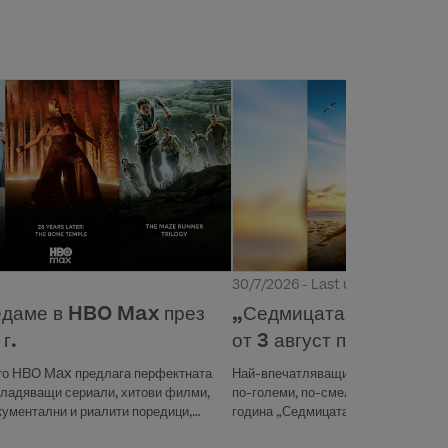
30/7/2026 - Last updated 31 юли
„Седмицата на акулите
ледаме в HBO Max през
от 3 август по Discove
г.
Най-впечатляващите хищници на о
ото HBO Max предлага перфектната
по-големи, по-смели и по-вълнуващ
владяващи сериали, хитови филми,
година „Седмицата на акулите“ на
ументални и риалити поредици,
на 3 август, понеделник, и обещав
лото семейство и вълнуващи спортни