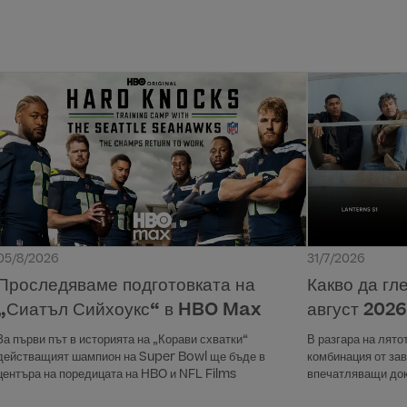
05/8/2026
31/7/2026
Проследяваме подготовката на
Какво да г
„Сиатъл Сийхоукс“ в HBO Max
август 2026 
За първи път в историята на „Корави схватки“
В разгара на лят
действащият шампион на Super Bowl ще бъде в
комбинация от за
центъра на поредицата на HBO и NFL Films
впечатляващи док
забавление за ця