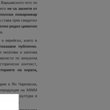
 Варшавското гето по
оито
не са заснети от
 полски пожарникар
 става пряк свидетел
елно рядко цивилно
а.
 е еврейско, които в
показани публично
.
 негативи и започва
иалисти по визуална
торически контекст,
ториите на хората,
рия е Ян Чарлевски,
 копродукция на MWM
а градска култура в
 Шчавинска.