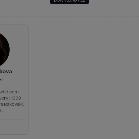
DOWNLOAD ALL
ekova
ist
@wbd.com
ery | 1000
va Rakovski,
...