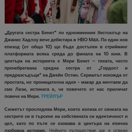
„Другата сестра Бенет“ по едноименния бестселър на
Джанис Хадлоу вече дебютира в HBO Max. По един нов
епизод (от общо 10) ще бъде достъпен в стрийминг
платформата всяка сряда до финала на 10 юни. В
центъра на историята е Мери Бенет – тихата, често
пренебрегвана средна сестра от „Гордост и
предразсъдъци“ на Джейн Остин. Сериалът изхожда от
простата, но проницателна идея - макар да мечтаем да
сме Лизи, истината е, че повечето от нас приличат
повече на Мери.
ТРЕЙЛЪР
Сюжетът проследява Мери, която излиза от сянката на
сестрите си в търсене на собствената си идентичност и
цел, като по пътя се озовава в центъра на епична
любовна история.
Нейното пътешествие ще я отведе