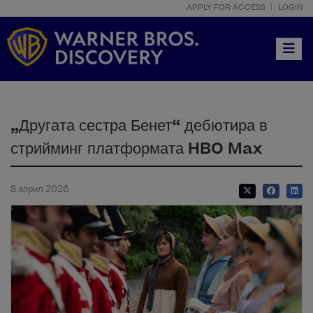
APPLY FOR ACCESS
LOGIN
Toggle
„Другата сестра Бенет“ дебютира в
стрийминг платформата HBO Max
8 април 2026