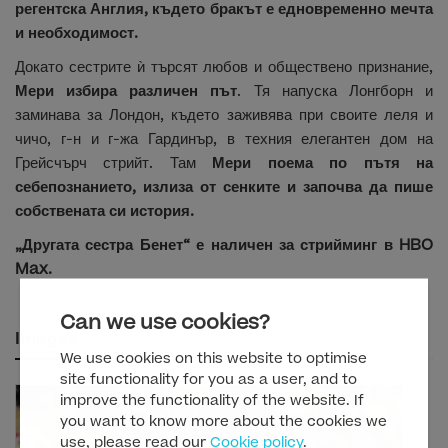
регентска Англия, където бракът е едновременно мечта
и необходимост.
Докато сестрите ѝ търсят любов и обществено признание,
Мери избира различен път
. Тя напуска Лонгборн и
заминава за Лондон, където заживява при своите леля и
чичо, г-н и г-жа Гардинър, в техния елегантен дом на
Грейсчърч стрийт. Там
Мери поема по пътя на
себепознанието, излиза от сенките и започва да пише
собствената си история.
„Другата сестра Бенет“ е наличен за стрийминг в HBO
Max.
Can we use cookies?
Images
We use cookies on this website to optimise
site functionality for you as a user, and to
improve the functionality of the website. If
you want to know more about the cookies we
use, please read our
Cookie policy
.