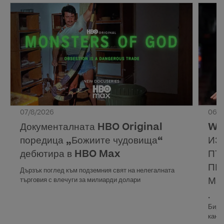
07/8/2026
06/8
Документалната HBO Original
WA
поредица „Божиите чудовища“
ИЗ
дебютира в HBO Max
ПЪ
ПР
Дързък поглед към подземния свят на нелегалната
Ма
търговия с влечуги за милиарди долари
• Ев
Бирм
кана