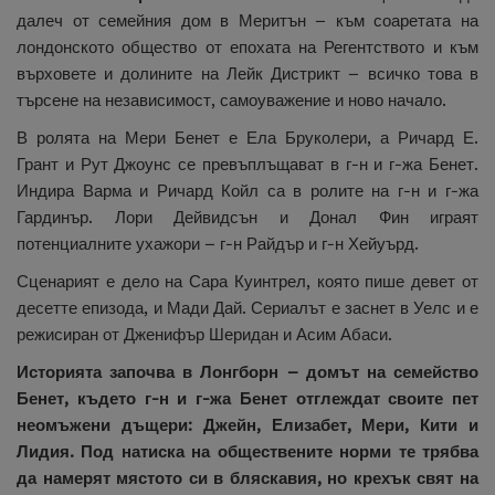
далеч от семейния дом в Меритън – към соаретата на
лондонското общество от епохата на Регентството и към
върховете и долините на Лейк Дистрикт – всичко това в
търсене на независимост, самоуважение и ново начало.
В ролята на Мери Бенет е Ела Бруколери, а Ричард Е.
Грант и Рут Джоунс се превъплъщават в г-н и г-жа Бенет.
Индира Варма и Ричард Койл са в ролите на г-н и г-жа
Гардинър. Лори Дейвидсън и Донал Фин играят
потенциалните ухажори – г-н Райдър и г-н Хейуърд.
Сценарият е дело на Сара Куинтрел, която пише девет от
десетте епизода, и Мади Дай. Сериалът е заснет в Уелс и е
режисиран от Дженифър Шеридан и Асим Абаси.
Историята започва в Лонгборн – домът на семейство
Бенет, където г-н и г-жа Бенет отглеждат своите пет
неомъжени дъщери: Джейн, Елизабет, Мери, Кити и
Лидия. Под натиска на обществените норми те трябва
да намерят мястото си в бляскавия, но крехък свят на