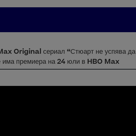
ax Original сериал “Стюарт не успява да
е има премиера на 24 юли в HBO Max