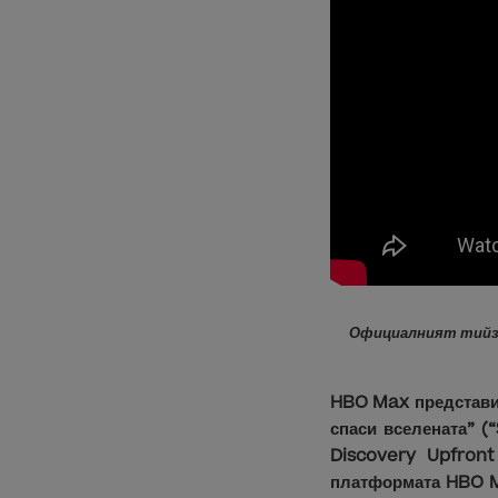
Официалният тийзъ
HBO Max представи 
спаси вселената” (
Discovery Upfron
платформата HBO Ma