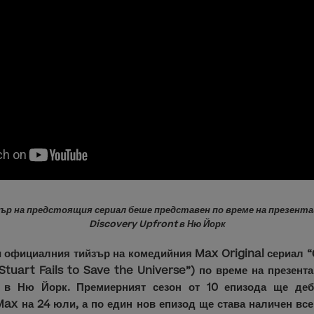
р на предстоящия сериал беше представен по време на презента
Discovery Upfront в Ню Йорк
официалния тийзър на комедийния Max Original сериал “
“Stuart Fails to Save the Universe”) по време на презент
t в Ню Йорк. Премиерният сезон от 10 епизода ще деб
x на 24 юли, а по един нов епизод ще става наличен вс