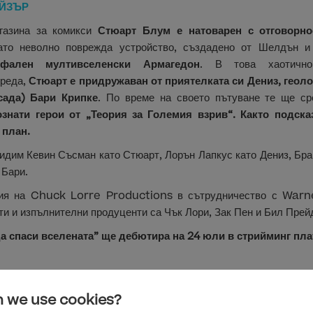
ЙЗЪР
газина за комикси
Стюарт Блум е натоварен с отговорно
ато неволно поврежда устройство, създадено от Шелдън и
офален мултивселенски Армагедон
. В това хаотично
 реда,
Стюарт е придружаван от приятелката си Дениз, геоло
сада) Бари Крипке
. По време на своето пътуване те ще с
знати герои от „Теория за Големия взрив“. Както подска
 план.
видим Кевин Съсман като Стюарт, Лорън Лапкус като Дениз, Бра
 Бари.
ия на Chuck Lorre Productions в сътрудничество с Warne
и и изпълнителни продуценти са Чък Лори, Зак Пен и Бил Прей
да спаси вселената” ще дебютира на 24 юли в стрийминг п
 we use cookies?