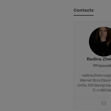
Contacts
Radina Zh
PR Special
radina.zhekova
Warner Bros.Discov
Sofia, 128 Georgi Sa
fl. 4 HBO Ma