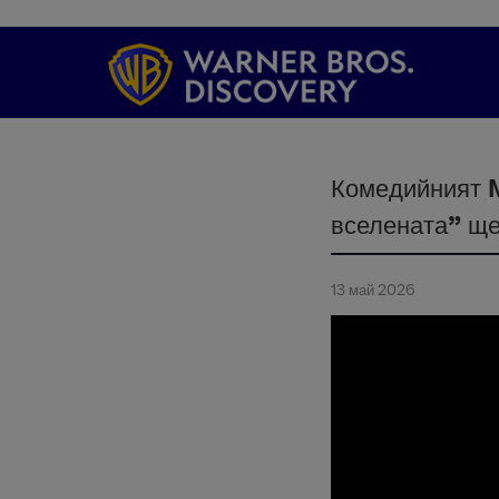
Комедийният M
вселената” щ
13 май 2026