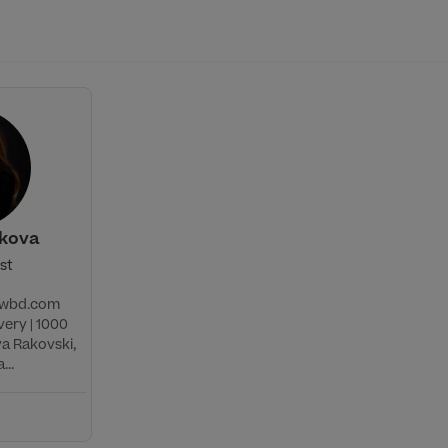
ekova
ist
@wbd.com
ery | 1000
va Rakovski,
...