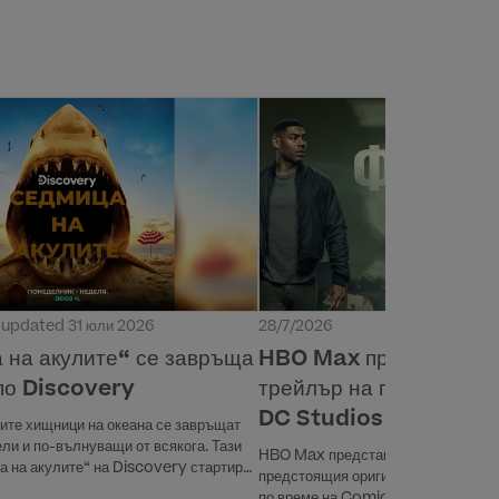
t updated 31 юли 2026
28/7/2026
 на акулите“ се завръща
HBO Max представи о
 по Discovery
трейлър на предстоящи
DC Studios „Фенери“
те хищници на океана се завръщат
ли и по-вълнуващи от всякога. Тази
HBO Max представи официалния т
а на акулите“ на Discovery стартира
предстоящия оригинален драматич
делник, и обещава незабравими емоции