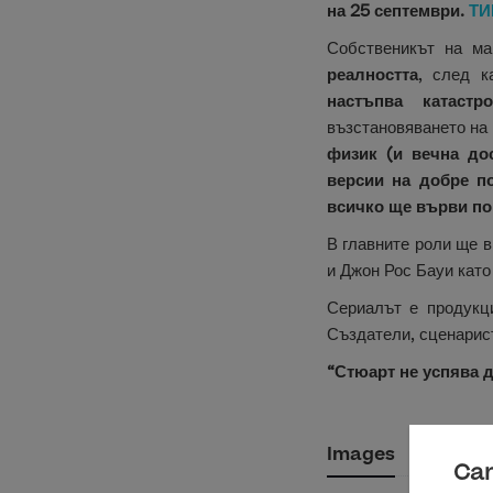
на 25 септември.
ТИ
Собственикът на ма
реалността
, след к
настъпва катастр
възстановяването на
физик (и вечна до
версии на добре по
всичко ще върви по
В главните роли ще 
и Джон Рос Бауи като
Сериалът е продукц
Създатели, сценарист
“Стюарт не успява 
Images
Can