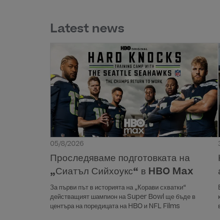
Latest news
05/8/2026
Проследяваме подготовката на
„Сиатъл Сийхоукс“ в HBO Max
За първи път в историята на „Корави схватки“
действащият шампион на Super Bowl ще бъде в
центъра на поредицата на HBO и NFL Films