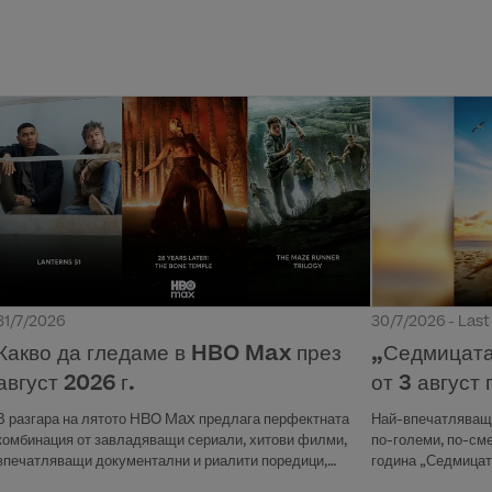
30/7/2026 - Las
31/7/2026
„Седмицата
Какво да гледаме в HBO Max през
от 3 август
август 2026 г.
Най-впечатляващи
В разгара на лятото HBO Max предлага перфектната
по-големи, по-сме
комбинация от завладяващи сериали, хитови филми,
година „Седмицат
впечатляващи документални и риалити поредици,
на 3 август, поне
забавление за цялото семейство и вълнуващи спортни