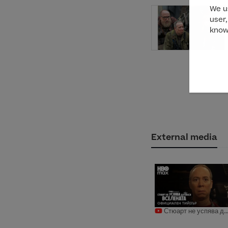
We us
user,
know
External media
Стюарт не успява д..