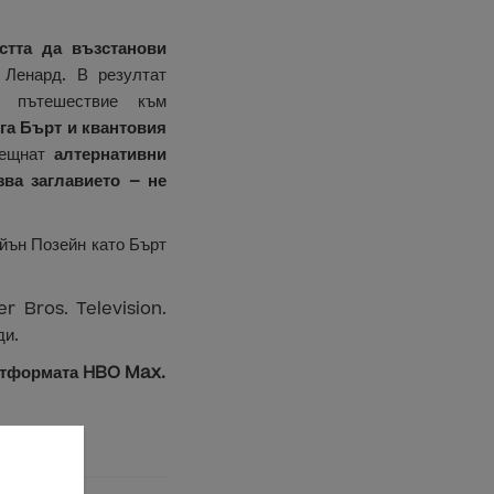
стта да възстанови
 Ленард. В резултат
 пътешествие към
га Бърт и квантовия
рещнат
алтернативни
зва заглавието – не
йън Позейн като Бърт
r Bros. Television.
ди.
латформата HBO Max.