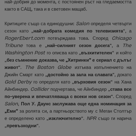
най-добрия до момента, с постоянен ръст на гледаемостта
както в САЩ, така и в световен мащаб.
Критиците също са единодушни:
Salon
определя четвърти
сезон като „
най-добрата комедия по телевизията
“, а
RogerEbert.com
потвърждава това. Според
Chicago
Tribune
това е „
най-силният сезон досега
“, а
The
Washington Post
го описва като „
възхитителен
“ и който
„
без съмнение доказва, че „Хитринки“ е сериал с дълъг
живот
“.
The Boston Globe
изтъква изпълнението на
Джийн Смарт като „
достойно за зала на славата
“, докато
Gold Derby
го определя като „
върховия сезон
“ на Хана
Айнбиндер.
Collider
подчертава, че Айнбиндер „
става все
по-уверена и впечатляваща с всеки нов сезон
“. Според
Salon
,
Пол У. Даунс заслужава още една номинация за
„Еми“
за ролята си, а партньорството му с Меган Столтър
е определено като „
изключително
“.
NPR
също ги нарича
„
превъзходни
“.