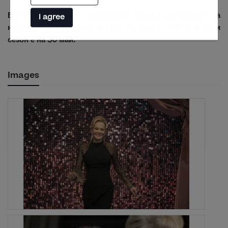
Всички сезони на комедийния сериал „Хитринки“ са
I agree
налични за стрийминг в Max, а финалът на четвърти
сезон е на 30 май.
Images