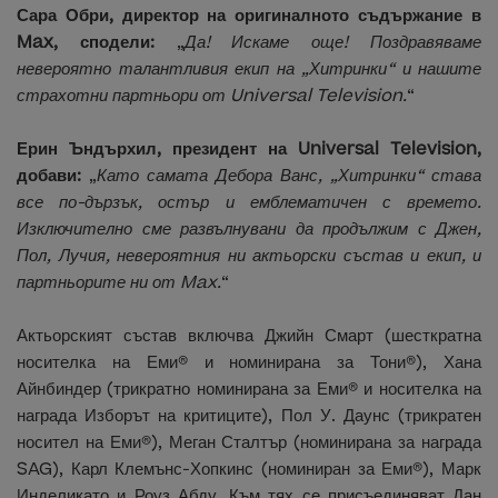
Сара Обри, директор на оригиналното съдържание в
Max, сподели:
„
Да! Искаме още! Поздравяваме
невероятно талантливия екип на „Хитринки“ и нашите
страхотни партньори от Universal Television.
“
Ерин Ъндърхил, президент на Universal Television,
добави:
„
Като самата Дебора Ванс, „Хитринки“ става
все по-дързък, остър и емблематичен с времето.
Изключително сме развълнувани да продължим с Джен,
Пол, Лучия, невероятния ни актьорски състав и екип, и
партньорите ни от Max.
“
Актьорският състав включва Джийн Смарт (шесткратна
носителка на Еми® и номинирана за Тони®), Хана
Айнбиндер (трикратно номинирана за Еми® и носителка на
награда Изборът на критиците), Пол У. Даунс (трикратен
носител на Еми®), Меган Сталтър (номинирана за награда
SAG), Карл Клемънс-Хопкинс (номиниран за Еми®), Марк
Инделикато и Роуз Абду. Към тях се присъединяват Дан