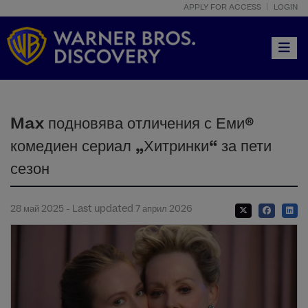
APPLY FOR ACCESS
LOGIN
Toggle
Max подновява отличения с Еми®
комедиен сериал „Хитринки“ за пети
сезон
28 май 2025 - Last updated 7 април 2026