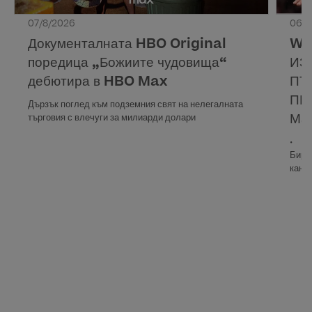
07/8/2026
06/8
Документалната HBO Original
WA
поредица „Божиите чудовища“
ИЗ
дебютира в HBO Max
ПЪ
ПР
Дързък поглед към подземния свят на нелегалната
Ма
търговия с влечуги за милиарди долари
• Ев
Бирм
кана
• Вс
Max,
Прек
16 ав