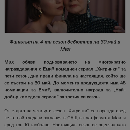
Финалът на 4-ти сезон дебютира на 30 май в
Max
Max обяви подновяването на многократно
награждавания с Еми® комедиен сериал „Хитринки“ за
пети сезон, дни преди финала на настоящия, който ще
се състои на 30 май. До момента продукцията има 48
номинации за Еми®, включително награда за „Най-
добър комедиен сериал“ за третия си сезон.
От старта на четвърти сезон „Хитринки“ се нарежда сред
петте най-гледани заглавия в САЩ в платформата Max и
сред топ 10 глобално. Настоящият сезон се оценява като