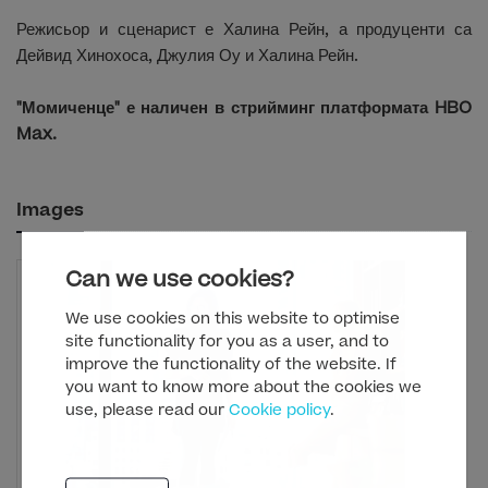
Режисьор и сценарист е Халина Рейн, а продуценти са
Дейвид Хинохоса, Джулия Оу и Халина Рейн.
"Момиченце" е наличен в стрийминг платформата HBO
Max.
Images
Can we use cookies?
We use cookies on this website to optimise
site functionality for you as a user, and to
improve the functionality of the website. If
you want to know more about the cookies we
use, please read our
Cookie policy
.