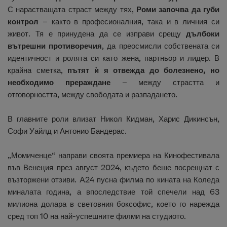
С нарастващата страст между тях,
Роми започва да губи
контрол
– както в професионалния, така и в личния си
живот. Тя е принудена да се изправи срещу
дълбоки
вътрешни противоречия
, да преосмисли собствената си
идентичност и ролята си като жена, партньор и лидер. В
крайна сметка,
пътят ѝ я отвежда до болезнено, но
необходимо прераждане
– между страстта и
отговорността, между свободата и разпадането.
В главните роли влизат Никол Кидман, Харис Дикинсън,
Софи Уайлд и Антонио Бандерас.
„Момиченце“ направи своята премиера на Кинофестивала
във Венеция през август 2024, където беше посрещнат с
възторжени отзиви. A24 пусна филма по кината на Коледа
миналата година, а впоследствие той спечели над 63
милиона долара в световния боксофис, което го нарежда
сред топ 10 на най-успешните филми на студиото.