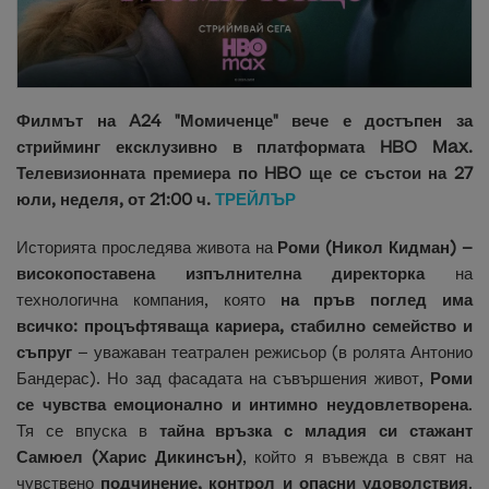
Филмът на A24 "Момиченце" вече е достъпен за
стрийминг ексклузивно в платформата HBO Max.
Телевизионната премиера по HBO ще се състои на 27
юли, неделя, от 21:00 ч.
ТРЕЙЛЪР
Историята проследява живота на
Роми (Никол Кидман) –
високопоставена изпълнителна директорка
на
технологична компания, която
на пръв поглед има
всичко: процъфтяваща кариера, стабилно семейство и
съпруг
– уважаван театрален режисьор (в ролята Антонио
Бандерас). Но зад фасадата на съвършения живот,
Роми
се чувства емоционално и интимно неудовлетворена
.
Тя се впуска в
тайна връзка с младия си стажант
Самюел (Харис Дикинсън)
, който я въвежда в свят на
чувствено
подчинение, контрол и опасни удоволствия
.