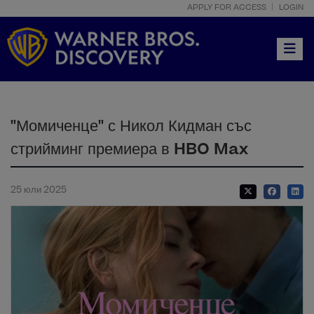
APPLY FOR ACCESS
LOGIN
Toggle
"Момиченце" с Никол Кидман със
стрийминг премиера в HBO Max
25 юли 2025