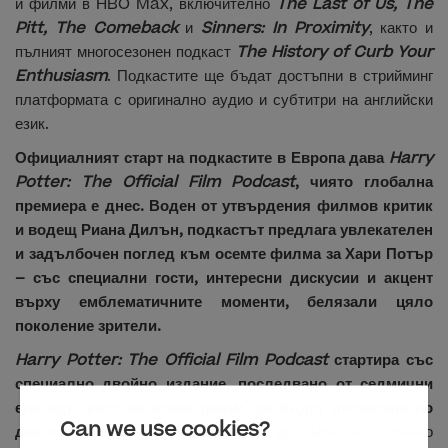
и филми в HBO Max, включително
The Last of Us, The
Pitt, The Comeback
и
Sinners: In Proximity
, както и
пълният многосезонен подкаст
The History of Curb Your
Enthusiasm
. Подкастите ще бъдат достъпни в стрийминг
платформата с оригинално аудио и субтитри на английски
език.
Официалният старт на подкастите в Европа дава
Harry
Potter: The Official Film Podcast
, чиято глобална
премиера е днес. Воден от утвърдения филмов критик
и водещ Риана Дилън, подкастът предлага увлекателен
и задълбочен поглед към осемте филма за Хари Потър
– със специални гости, интересни дискусии и акцент
върху емблематичните моменти, белязали цяло
поколение зрители.
Harry Potter: The Official Film Podcast
стартира със
специално двойно издание, последвано от седмични
епизоди, като на всеки филм ще бъдат посветени по
Can we use cookies?
две части.
Видео версията ще бъде достъпна ексклузивно