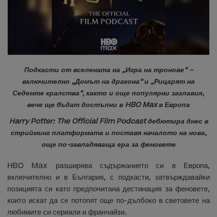
Подкасти от вселената на „Игра на тронове“ –
включително „Домът на дракона“ и „Рицарят на
Седемте кралства“, както и още популярни заглавия,
вече ще бъдат достъпни в HBO Max в Европа
Harry Potter: The Official Film Podcast дебютира днес в
стрийминг платформата и поставя началото на нова,
още по-завладяваща ера за феновете
HBO Max разширява съдържанието си в Европа,
включително и в България, с подкасти, затвърждавайки
позицията си като предпочитана дестинация за феновете,
които искат да се потопят още по-дълбоко в световете на
любимите си сериали и франчайзи.