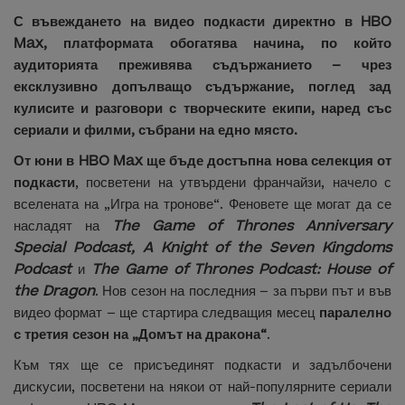
С въвеждането на видео подкасти директно в HBO
Max, платформата обогатява начина, по който
аудиторията преживява съдържанието – чрез
ексклузивно допълващо съдържание, поглед зад
кулисите и разговори с творческите екипи, наред със
сериали и филми, събрани на едно място.
От юни в HBO Max ще бъде достъпна нова селекция от
подкасти
, посветени на утвърдени франчайзи, начело с
вселената на „Игра на тронове“. Феновете ще могат да се
насладят на
The Game of Thrones Anniversary
Special Podcast, A Knight of the Seven Kingdoms
Podcast
и
The Game of Thrones Podcast: House of
the Dragon
. Нов сезон на последния – за първи път и във
видео формат – ще стартира следващия месец
паралелно
с третия сезон на „Домът на дракона“
.
Към тях ще се присъединят подкасти и задълбочени
дискусии, посветени на някои от най-популярните сериали