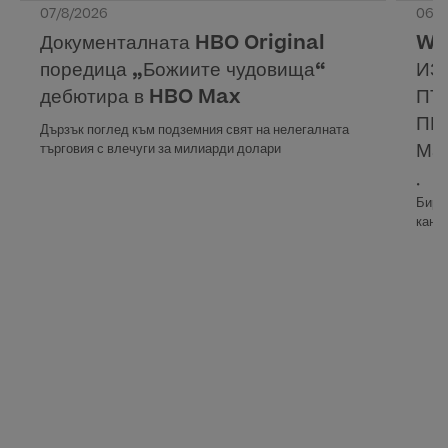
07/8/2026
06/8
Документалната HBO Original
WA
поредица „Божиите чудовища“
ИЗ
дебютира в HBO Max
ПЪ
ПР
Дързък поглед към подземния свят на нелегалната
Ма
търговия с влечуги за милиарди долари
• Ев
Бирм
кана
• Вс
Max,
Прек
16 ав