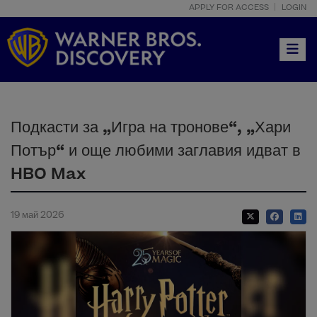
APPLY FOR ACCESS
LOGIN
Toggle
Подкасти за „Игра на тронове“, „Хари
Потър“ и още любими заглавия идват в
HBO Max
19 май 2026