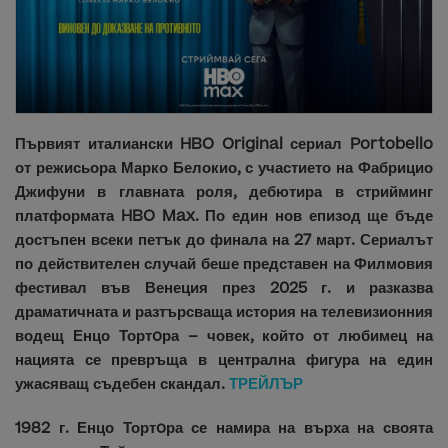
Първият италиански HBO Original сериал Portobello
от режисьора Марко Белокио, с участието на Фабрицио
Джифуни в главната роля, дебютира в стрийминг
платформата HBO Max. По един нов епизод ще бъде
достъпен всеки петък до финала на 27 март. Сериалът
по действителен случай беше представен на Филмовия
фестивал във Венеция през 2025 г. и разказва
драматичната и разтърсваща история на телевизионния
водещ Енцо Тортoра – човек, който от любимец на
нацията се превръща в централна фигура на един
ужасяващ съдебен скандал.
ТРЕЙЛЪР
1982 г. Енцо Тортoра се намира на върха на своята