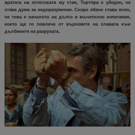
вратата на хотелската му стая, Тортoра е убеден, че
става дума за недоразумение. Скоро обаче става ясно,
че това е началото на дълго и мъчително изпитание,
което ще го повлече от върховете на славата към
дълбините на разрухата.