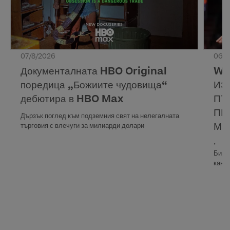
07/8/2026
06/8
Документалната HBO Original
WA
поредица „Божиите чудовища“
ИЗ
дебютира в HBO Max
ПЪ
ПР
Дързък поглед към подземния свят на нелегалната
Ма
търговия с влечуги за милиарди долари
• Ев
Бирм
кана
• Вс
Max,
Прек
16 ав