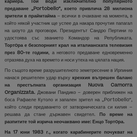
кариера. Той води изключително популярното
предаване „Portobello“, което привлича 28 милиона
зрители в праймтайма
– всички в очакване на момента, в
който някой участник ще успее да накара прочутия папагал
на шоуто да проговори. Президентът Сандро Пертини го
удостоява със званието Командор на Републиката.
Тортoра е безспорният крал на италианската телевизия
през 80-те години
, а неговото предаване едновременно
отразява духа на времето и носи утеха на цялата нация.
По същото време разрушителното земетресение в Ирпиния
нанася решителен удар върху
крехкия вътрешен баланс
на престъпната организация Nuova Camorra
Organizzata.
Джовани Пандико – доверен приближен на
боса Рафаеле Кутоло и запален зрител на „Portobello“,
който следи предаването от затворническата си килия –
решава да стане държавен свидетел.
По време на
разпитите той изрича неочаквано име: Енцо Тортoра.
На 17 юни 1983 г., когато карабинерите почукват на