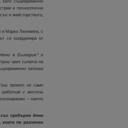
, като същевременно
стрии и технологични
съл и майсторството,
 и Марко Лилемяги, с
ът се координира от
едено в България“ е
трии чрез силата на
ъщевременно запазва
Този проект не само
а работим с местни
зпознаваеми – както
 със сребърни йони
, които по различен