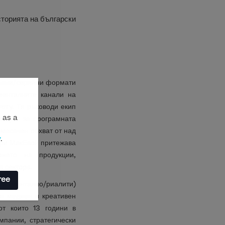
сторията на български
рални/серийни формати
менталните канали на
ery. Тя ръководи екип
 as a
оварят за програмната
месечен обхват от над
y
.
ери МакЕвой притежава
ането на продукции,
в сектора.
ree
окументално/риалити)
н медиен и креативен
от които 13 години в
пании, стратегически