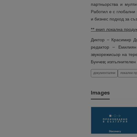
партньорства и мулти
Работил е с глобални
и бизнес подход за съ
** екип локална проду
Диктор – Красимир Д
редактор – Емилиян
звукорежисьор на тер
Бунчев; изпълнителен 
документални
локални п
Images