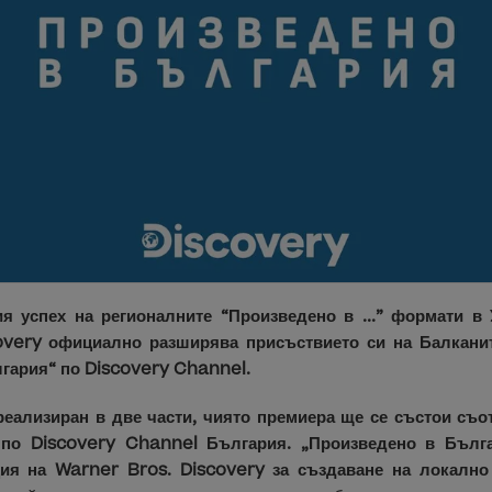
я успех на регионалните “Произведено в ...” формати в 
overy официално разширява присъствието си на Балканит
гария“ по Discovery Channel.
еализиран в две части, чиято премиера ще се състои съот
 по Discovery Channel България. „Произведено в Бълг
ция на Warner Bros. Discovery за създаване на локалн