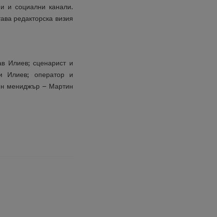
ни и социални канали.
ава редакторска визия
в Илиев; сценарист и
и Илиев; оператор и
нен мениджър – Мартин