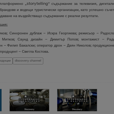
платформено „storytelling“ съдържание за телевизия, дигитал
 брандове и водещи туристически организации, като успешно съчет
здаване на въздействащо съдържание с реални резултати.
кция:
яков; Синхронен дублаж – Искра Георгиева; режисьор – Радосла
 Митков; Саунд дизайн – Димитър Попов; монтажист – Рад
ен – Филип Бакалски; оператор дрон – Даян Николов; продукцио
продуцент – Светла Костова.
родукции
discovery channel