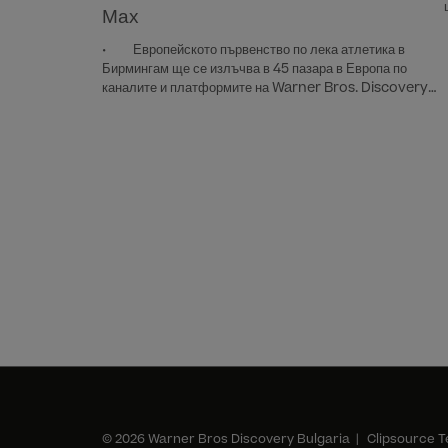
Мах
• Европейското първенство по лека атлетика в
Бирмингам ще се излъчва в 45 пазара в Европа по
каналите и платформите на Warner Bros. Discovery
• Всяко събитие ще се стриймва на живо в HBO
Max, с телевизионно покритие по Eurosport •
Преките предавания започват на 10 и продължават до 16
август
© 2026 Warner Bros Discovery Bulgaria |
Clipsource T