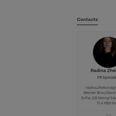
Contacts
Radina Zh
PR Special
radina.zhekova
Warner Bros.Discov
Sofia, 128 Georgi Sa
fl. 4 HBO Ma