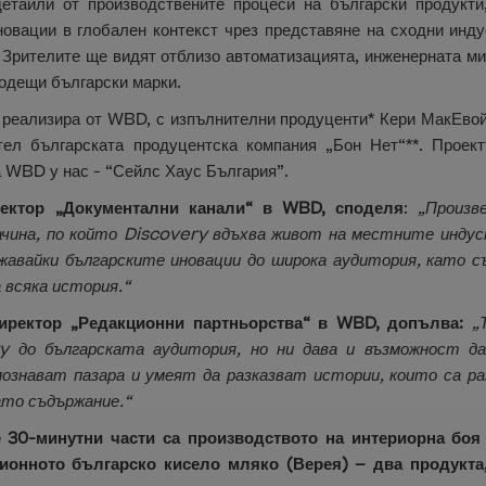
детайли от производствените процеси на български продукти
новации в глобален контекст чрез представяне на сходни инду
 Зрителите ще видят отблизо автоматизацията, инженерната ми
водещи български марки.
 реализира от WBD, с изпълнителни продуценти* Кери МакЕвой
тел българската продуцентска компания „Бон Нет“**. Проект
а WBD у нас - “Сейлс Хаус България”.
ектор „Документални канали“ в WBD, споделя
:
„Произв
начина, по който Discovery вдъхва живот на местните индус
ижавайки българските иновации до широка аудитория, като с
всяка история.“
иректор „Редакционни партньорства“ в WBD, допълва:
„
ry до българската аудитория, но ни дава и възможност д
познават пазара и умеят да разказват истории, които са ра
ато съдържание.“
е 30-минутни части са производството на интериорна боя
ионното българско кисело мляко (Верея) – два продукта