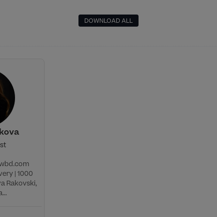
DOWNLOAD ALL
ekova
ist
@wbd.com
ery | 1000
va Rakovski,
...