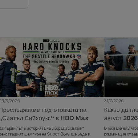
05/8/2026
31/7/2026
Проследяваме подготовката на
Какво да г
„Сиатъл Сийхоукс“ в HBO Max
август 2026 
За първи път в историята на „Корави схватки“
В разгара на лят
действащият шампион на Super Bowl ще бъде в
комбинация от за