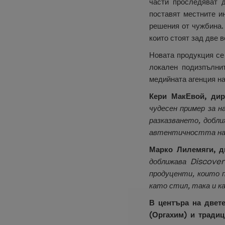
части проследяват 
поставят местните и
решения от чужбина.
които стоят зад две 
Новата продукция се
локален подизпълни
медийната агенция н
Кери МакЕвой, дир
чудесен пример за 
разказването, добл
автентичността на 
Марко Лилемяги, д
доближава Discove
продуценти, които 
като стил, така и к
В центъра на двет
(Оргахим) и традиц