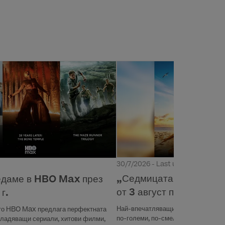
30/7/2026 - Last updated 31 юли
„Седмицата на акулите
ледаме в HBO Max през
от 3 август по Discove
г.
Най-впечатляващите хищници на о
ото HBO Max предлага перфектната
по-големи, по-смели и по-вълнуващ
владяващи сериали, хитови филми,