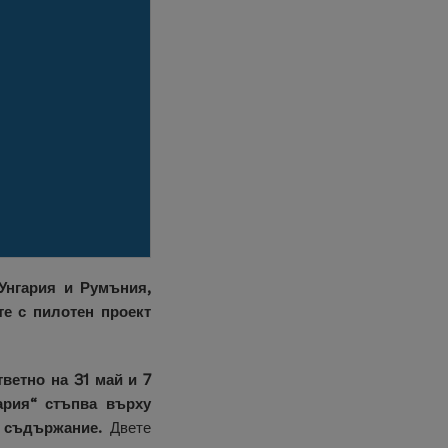
Унгария и Румъния,
е с пилотен проект
ветно на 31 май и 7
ария“ стъпва върху
о съдържание.
Двете