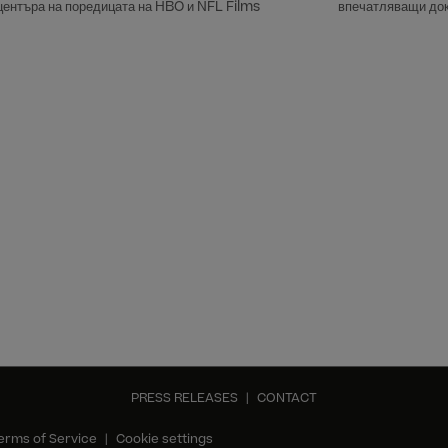
центъра на поредицата на HBO и NFL Films
впечатляващи док
забавление за ця
събития. Сред на
е „Фенери“, койт
междугалактическ
мрачна мистерия,
Среден запад. Сре
полската комедия
на една несломим
щастието въпреки 
на месеца дебюти
Producer“ – исто
музикален продуц
покорят музикалн
потопим в постапо
късно: Храм от ко
по-малко опасно о
екшъна могат да 
почитателите на р
Лондон“. Сред ак
„Пропадналият“, 
PRESS RELEASES
|
CONTACT
свободата, въвле
решетките. Авгус
erms of Service
|
Cookie settings
хорър заглавия, 