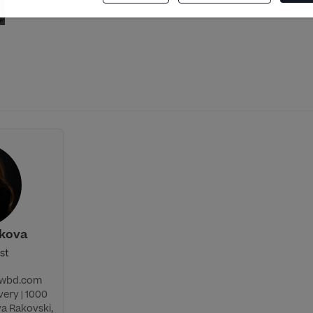
ekova
ist
@wbd.com
ery | 1000
va Rakovski,