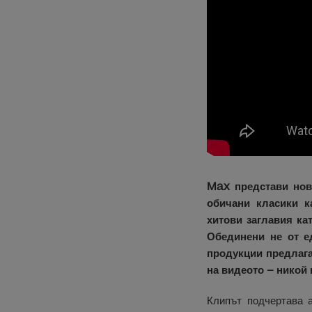
Max представи нов
обичани класики к
хитови заглавия ка
Обединени не от е
продукции предлага
на видеото – никой 
Клипът подчертава 