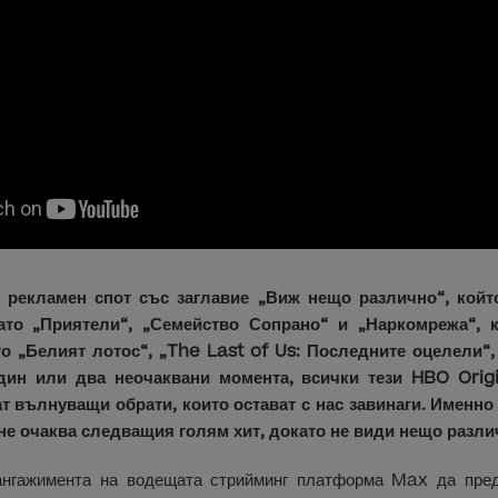
 рекламен спот със заглавие „Виж нещо различно“, койт
ато „Приятели“, „Семейство Сопрано“ и „Наркомрежа“, к
то „Белият лотос“, „The Last of Us: Последните оцелели“,
дин или два неочаквани момента, всички тези HBO Origi
т вълнуващи обрати, които остават с нас завинаги. Именно 
не очаква следващия голям хит, докато не види нещо разли
ангажимента на водещата стрийминг платформа Max да пред