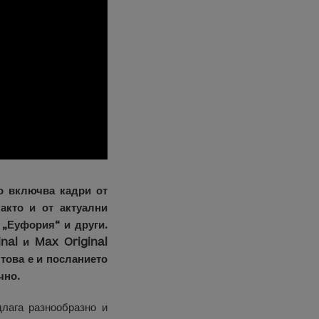
о включва кадри от
акто и от актуални
 „Еуфория“ и други.
nal и Max Original
това е и посланието
чно.
лага разнообразно и