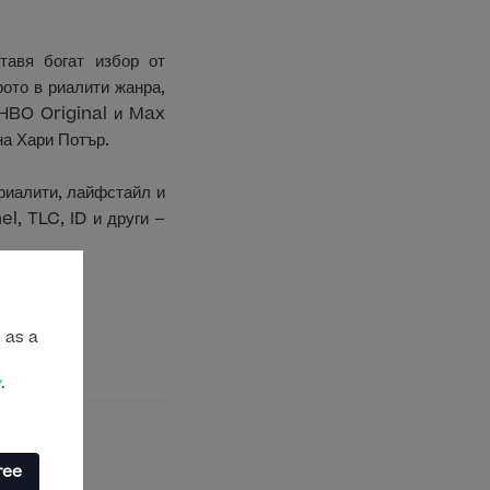
тавя богат избор от
ото в риалити жанра,
а HBO Original и Max
на Хари Потър.
риалити, лайфстайл и
, TLC, ID и други –
 as a
y
.
ree