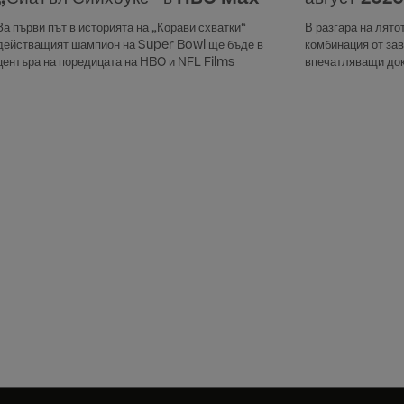
За първи път в историята на „Корави схватки“
В разгара на лят
действащият шампион на Super Bowl ще бъде в
комбинация от за
центъра на поредицата на HBO и NFL Films
впечатляващи док
забавление за ця
събития. Сред на
е „Фенери“, койт
междугалактическ
мрачна мистерия,
Среден запад. Сре
полската комедия
на една несломим
щастието въпреки 
на месеца дебюти
Producer“ – исто
музикален продуц
покорят музикалн
потопим в постапо
късно: Храм от ко
по-малко опасно о
екшъна могат да 
почитателите на р
Лондон“. Сред ак