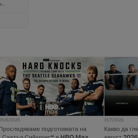
...
05/8/2026
31/7/2026
Проследяваме подготовката на
Какво да г
„Сиатъл Сийхоукс“ в HBO Max
август 2026 