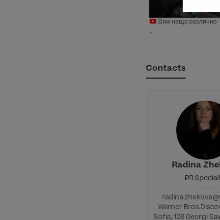
Виж нещо различно
...
Contacts
Radina Zh
PR Special
radina.zhekova
Warner Bros.Discov
Sofia, 128 Georgi Sa