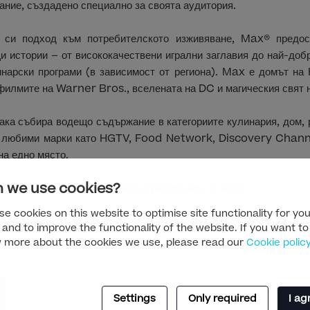
ние, създадено специално за своята аудитория.
 си подход към потребителското изживяване, Max® предос
и истории – от висококачествени игрални заглавия до най-добр
инарски програми (в зависимост от региона). Max е домът н
филмите на Warner Bros., вселената на DC и магическия свят 
ка събира водещо съдържание в категориите кулинария, дом, 
т любими марки като HGTV, Food Network, Discovery Channel
на едно място.
 we use cookies?
ат с нас завинаги. Виж нещо различно... в Max.
e cookies on this website to optimise site functionality for you
 and to improve the functionality of the website. If you want to
 more about the cookies we use, please read our
Cookie polic
Settings
Only required
I ag