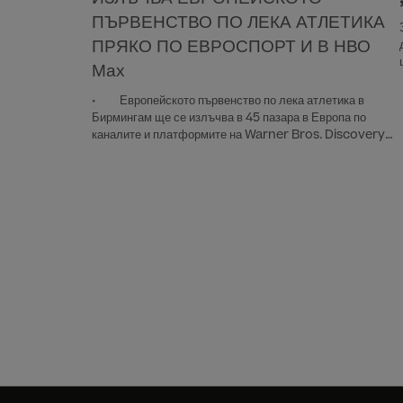
ПЪРВЕНСТВО ПО ЛЕКА АТЛЕТИКА
ПРЯКО ПО ЕВРОСПОРТ И В НВО
Мах
• Европейското първенство по лека атлетика в
Бирмингам ще се излъчва в 45 пазара в Европа по
каналите и платформите на Warner Bros. Discovery
• Всяко събитие ще се стриймва на живо в HBO
Max, с телевизионно покритие по Eurosport •
Преките предавания започват на 10 и продължават до 16
август