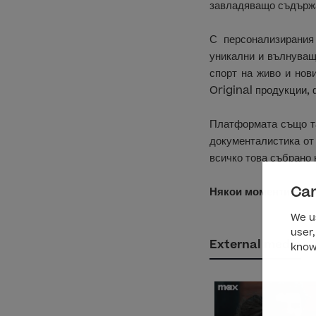
завладяващо съдържа
С персонализирания
уникални и вълнуващ
спорт на живо и нов
Original продукции, 
Платформата също та
документалистика о
всичко това събрано 
Can
Някои моменти остав
We us
user,
External media
know