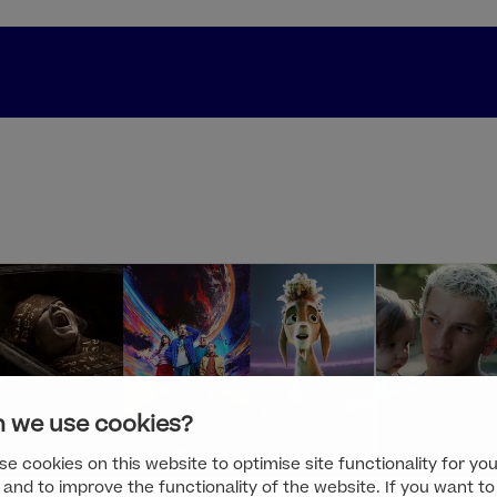
 we use cookies?
e cookies on this website to optimise site functionality for you
 and to improve the functionality of the website. If you want to
01/7/2026
02/6/2026