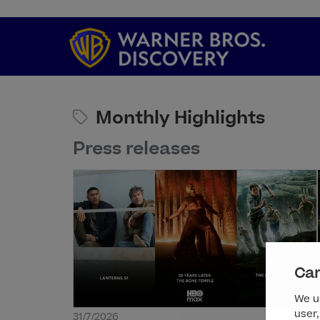
Monthly Highlights
Press releases
Can
We us
user,
31/7/2026